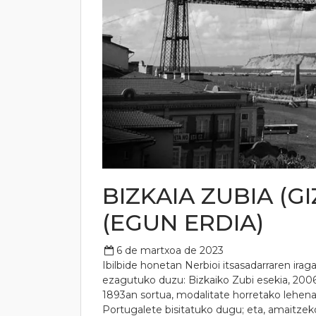
BIZKAIA ZUBIA (
(EGUN ERDIA)
6 de martxoa de 2023
Ibilbide honetan Nerbioi itsasadarraren ira
ezagutuko duzu: Bizkaiko Zubi esekia, 2006
1893an sortua, modalitate horretako lehen
Portugalete bisitatuko dugu; eta, amaitzeko,