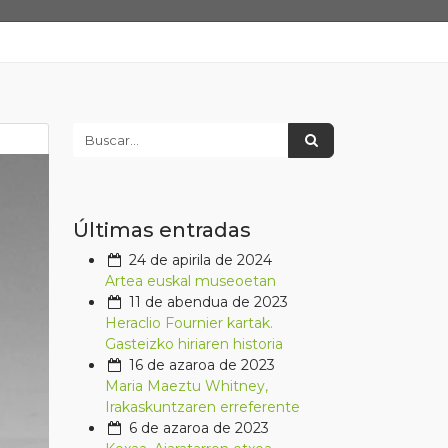
Últimas entradas
24 de apirila de 2024
Artea euskal museoetan
11 de abendua de 2023
Heraclio Fournier kartak.
Gasteizko hiriaren historia
16 de azaroa de 2023
Maria Maeztu Whitney,
Irakaskuntzaren erreferente
6 de azaroa de 2023