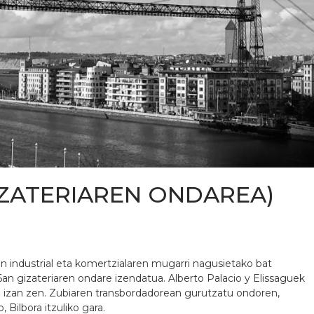
GIZATERIAREN ONDAREA)
gan industrial eta komertzialaren mugarri nagusietako bat
an gizateriaren ondare izendatua. Alberto Palacio y Elissaguek
a izan zen. Zubiaren transbordadorean gurutzatu ondoren,
 Bilbora itzuliko gara.