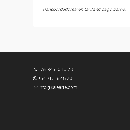
Transbordadorearen tarifa ez dago barne.
+34 945 10 10 70
+34 717 16 48 20
info@kalearte.com