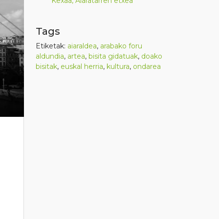
Kexaa, Aiaratarren etxea
Tags
Etiketak:
aiaraldea
,
arabako foru
aldundia
,
artea
,
bisita gidatuak
,
doako
bisitak
,
euskal herria
,
kultura
,
ondarea