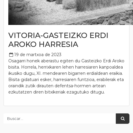
VITORIA-GASTEIZKO ERDI
AROKO HARRESIA
19 de martxoa de 2023
Osagarri honek aberastu egiten du Gasteizko Erdi Aroko
bisita. Horrela, herrixkaren lehen harresiaren kanpoaldea
ikusiko dugu, XI. mendearen bigarren erdialdean eraikia.
Bisita gidatuari esker, harresiaren funtzioa, erabilerak eta
oraindik zutik dirauten defentsa-hormen artean
ezkutatzen diren bitxikeriak ezagutuko ditugu.