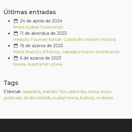
Últimas entradas
24 de apirila de 2024
Artea euskal museoetan
11 de abendua de 2023
Heraclio Fournier kartak. Gasteizko hiriaren historia
16 de azaroa de 2023
Maria Maeztu Whitney, Irakaskuntzaren erreferente
6 de azaroa de 2023
Kexaa, Aiaratarren etxea
Tags
Etiketak:
aiaraldea
,
arabako foru aldundia
,
artea
,
bisita
gidatuak
,
doako bisitak
,
euskal herria
,
kultura
,
ondarea