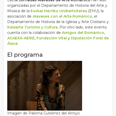
Las
IX Jornadas Alavesas de Arte Románico
han sido
organizadas por el Departamento de Historia del Arte y
Música de la
Euskal Herriko Unibertsitatea
(EHU), la
asociación de
Alaveses con el Arte Románico
, el
Departamento de Historia de la Iglesia y Arte Cristiano y
Kalearte Turismo y Cultura
. Por otro lado, este evento
cuenta con la colaboración de
Amigos del Románico
,
ACAEXA-AEIKE
,
Fundación Vital
y
Diputación Foral de
Álava
.
El programa
Imagen de Paloma Gutiérrez del Arroyo.