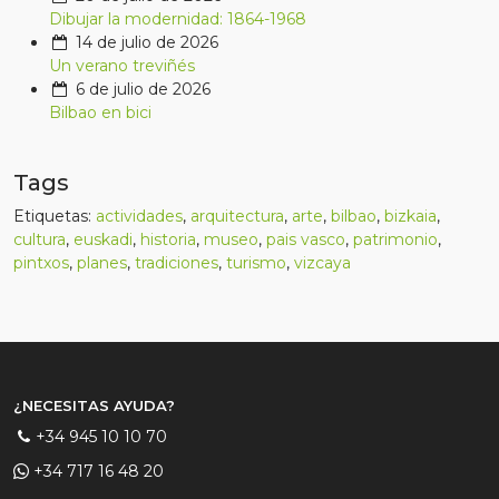
Dibujar la modernidad: 1864-1968
14 de julio de 2026
Un verano treviñés
6 de julio de 2026
Bilbao en bici
Tags
Etiquetas:
actividades
,
arquitectura
,
arte
,
bilbao
,
bizkaia
,
cultura
,
euskadi
,
historia
,
museo
,
pais vasco
,
patrimonio
,
pintxos
,
planes
,
tradiciones
,
turismo
,
vizcaya
¿NECESITAS AYUDA?
+34 945 10 10 70
+34 717 16 48 20