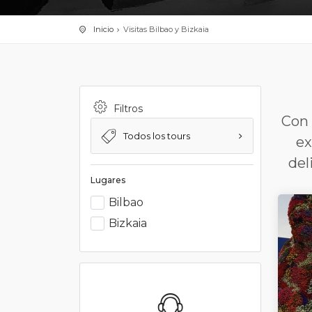
Inicio
Visitas Bilbao y Bizkaia
Filtros
Con 
Todos los tours
ex
del
Lugares
Bilbao
Bizkaia