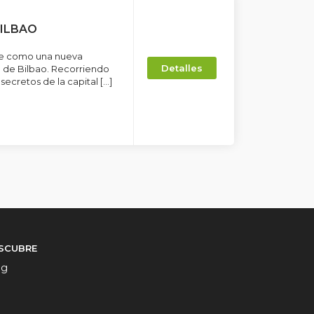
BILBAO
ce como una nueva
Detalles
la de Bilbao. Recorriendo
ecretos de la capital […]
SCUBRE
og