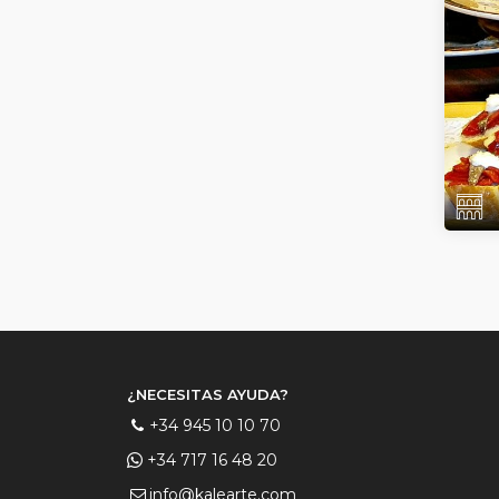
¿NECESITAS AYUDA?
+34 945 10 10 70
+34 717 16 48 20
info@kalearte.com