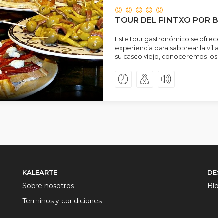
TOUR DEL PINTXO POR 
Este tour gastronómico se ofre
experiencia para saborear la vil
su casco viejo, conoceremos los s
KALEARTE
DE
Sobre nosotros
Bl
Terminos y condiciones