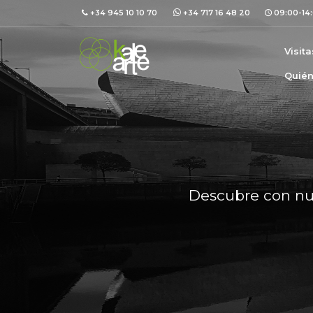
+34 945 10 10 70
+34 717 16 48 20
09:00-14:
Visit
Quié
Descubre con nues