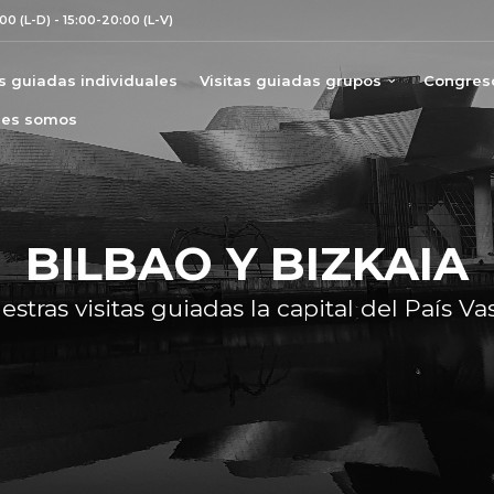
00 (L-D) - 15:00-20:00 (L-V)
as guiadas individuales
Visitas guiadas grupos
Congreso
nes somos
BILBAO Y BIZKAIA
tras visitas guiadas la capital del País Va