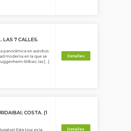
. LAS 7 CALLES.
una panorámica en autobús
Detalles
udad moderna en la que se
Guggenheim-Bilbao, las […]
DAIBAI; COSTA. (1
Detalles
gatxe) Este tour es la