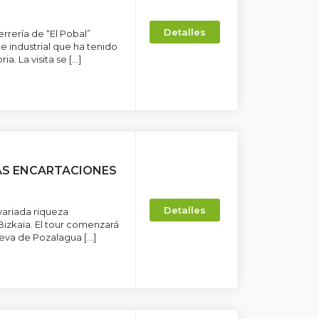
Detalles
errería de “El Pobal”
 industrial que ha tenido
ia. La visita se […]
AS ENCARTACIONES
Detalles
variada riqueza
Bizkaia. El tour comenzará
 cueva de Pozalagua […]