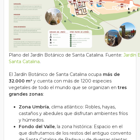
Plano del Jardín Botánico de Santa Catalina. Fuente:
Jardín 
Santa Catalina
.
El Jardín Botánico de Santa Catalina ocupa
más de
32.000 m²
y cuenta con más de 1200 especies
vegetales de todo el mundo que se organizan en
tres
grandes zonas
:
Zona Umbría
, clima atlántico: Robles, hayas,
castaños y abedules que disfrutan ambientes fríos
y húmedos.
Fondo del Valle
, la zona histórica: Espacio en el
que disfrutamos de los restos del antiguo convento
de Santa Catalina de Badaya y de diversas plantas