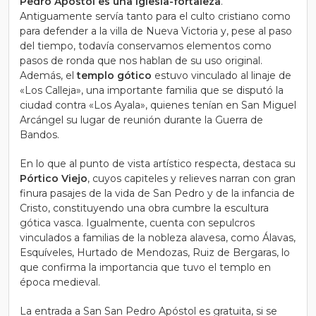
Pedro Apóstol es una iglesia-fortaleza
.
Antiguamente servía tanto para el culto cristiano como
para defender a la villa de Nueva Victoria y, pese al paso
del tiempo, todavía conservamos elementos como
pasos de ronda que nos hablan de su uso original.
Además, el
templo gótico
estuvo vinculado al linaje de
«Los Calleja», una importante familia que se disputó la
ciudad contra «Los Ayala», quienes tenían en San Miguel
Arcángel su lugar de reunión durante la Guerra de
Bandos.
En lo que al punto de vista artístico respecta, destaca su
Pórtico Viejo
, cuyos capiteles y relieves narran con gran
finura pasajes de la vida de San Pedro y de la infancia de
Cristo, constituyendo una obra cumbre la escultura
gótica vasca. Igualmente, cuenta con sepulcros
vinculados a familias de la nobleza alavesa, como Álavas,
Esquíveles, Hurtado de Mendozas, Ruiz de Bergaras, lo
que confirma la importancia que tuvo el templo en
época medieval.
La entrada a San San Pedro Apóstol es gratuita, si se