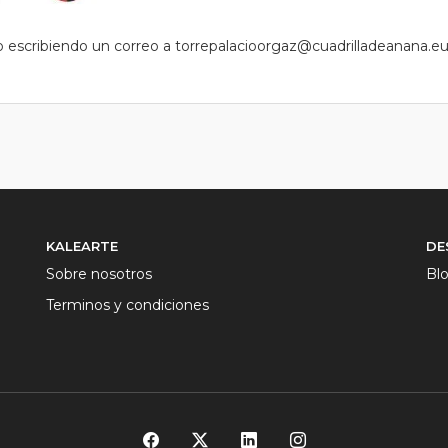
 o escribiendo un correo a torrepalacioorgaz@cuadrilladeanana.e
KALEARTE
DE
Sobre nosotros
Bl
Terminos y condiciones