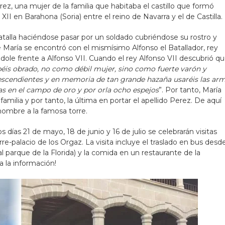
érez, una mujer de la familia que habitaba el castillo que formó
 XII en Barahona (Soria) entre el reino de Navarra y el de Castilla.
alla haciéndose pasar por un soldado cubriéndose su rostro y
María se encontró con el mismísimo Alfonso el Batallador, rey
ndole frente a Alfonso VII. Cuando el rey Alfonso VII descubrió q
éis obrado, no como débil mujer, sino como fuerte varón y
descendientes y en memoria de tan grande hazaña usaréis las ar
s en el campo de oro y por orla ocho espejos
”. Por tanto, María
amilia y por tanto, la última en portar el apellido Perez. De aquí
 nombre a la famosa torre.
los días 21 de mayo, 18 de junio y 16 de julio se celebrarán visitas
orre-palacio de los Orgaz. La visita incluye el traslado en bus desd
l parque de la Florida) y la comida en un restaurante de la
a la información!