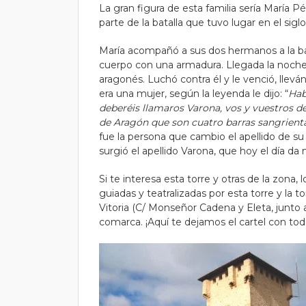
La gran figura de esta familia sería María P
parte de la batalla que tuvo lugar en el siglo
María acompañó a sus dos hermanos a la bat
cuerpo con una armadura. Llegada la noche 
aragonés. Luchó contra él y le venció, llevá
era una mujer, según la leyenda le dijo: “
Hab
deberéis llamaros Varona, vos y vuestros 
de Aragón que son cuatro barras sangrienta
fue la persona que cambio el apellido de su f
surgió el apellido Varona, que hoy el día da
Si te interesa esta torre y otras de la zona, 
guiadas y teatralizadas por esta torre y la t
Vitoria (C/ Monseñor Cadena y Eleta, junto a
comarca. ¡Aquí te dejamos el cartel con tod