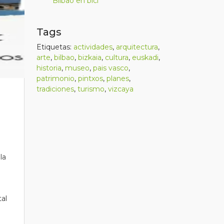
Bilbao en bici
Tags
Etiquetas:
actividades
,
arquitectura
,
arte
,
bilbao
,
bizkaia
,
cultura
,
euskadi
,
historia
,
museo
,
pais vasco
,
patrimonio
,
pintxos
,
planes
,
tradiciones
,
turismo
,
vizcaya
la
tal