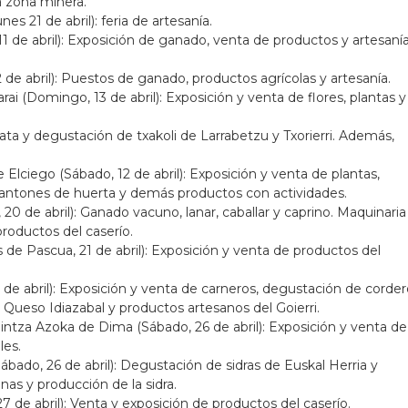
a zona minera.
nes 21 de abril): feria de artesanía.
11 de abril): Exposición de ganado, venta de productos y artesaní
de abril): Puestos de ganado, productos agrícolas y artesanía.
ai (Domingo, 13 de abril): Exposición y venta de flores, plantas y
Cata y degustación de txakoli de Larrabetzu y Txorierri. Además,
 Elciego (Sábado, 12 de abril): Exposición y venta de plantas,
lantones de huerta y demás productos con actividades.
 de abril): Ganado vacuno, lanar, caballar y caprino. Maquinaria
productos del caserío.
de Pascua, 21 de abril): Exposición y venta de productos del
3 de abril): Exposición y venta de carneros, degustación de corder
Queso Idiazabal y productos artesanos del Goierri.
intza Azoka de Dima (Sábado, 26 de abril): Exposición y venta de
les.
bado, 26 de abril): Degustación de sidras de Euskal Herria y
as y producción de la sidra.
 de abril): Venta y exposición de productos del caserío.