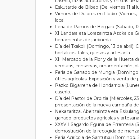
caserío, razas autóctonas y mixtas de l
Eskutartie de Bilbao (Del viernes 11 al lu
Viernes de Dolores en Llodio (Viernes, 
local.
Feria de Ramos de Bergara (Sábado, 12 
XI Landara eta Lorazaintza Azoka de Gar
herramientas de jardinería.
Día del Txakoli (Domingo, 13 de abril): 
hortalizas, talos, quesos y artesanía.
XII Mercado de la Flor y de la Huerta de
verduras, conservas, ornamentación, p
Feria de Ganado de Mungia (Domingo, 20
útiles agrícolas. Exposición y venta de 
Pazko Bigarrena de Hondarribia (Lunes 
caserío.
Día del Pastor de Ordizia (Miércoles, 2
prresentación de la nueva campaña de 
Nekazaritza, Abeltzaintza eta Eskulang
ganado, productos agrícolas y artesana
XXXVII Sagardo Eguna de Errenteria (Sá
demostración de la recogida de manzan
Feria Agrícola de Santutxu (Domingo, 27