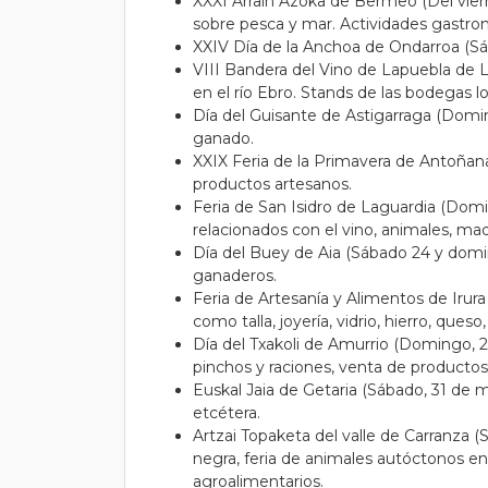
XXXI Arrain Azoka de Bermeo (Del vier
sobre pesca y mar. Actividades gastro
XXIV Día de la Anchoa de Ondarroa (Sá
VIII Bandera del Vino de Lapuebla de 
en el río Ebro. Stands de las bodegas 
Día del Guisante de Astigarraga (Domi
ganado.
XXIX Feria de la Primavera de Antoñan
productos artesanos.
Feria de San Isidro de Laguardia (Dom
relacionados con el vino, animales, ma
Día del Buey de Aia (Sábado 24 y domi
ganaderos.
Feria de Artesanía y Alimentos de Iru
como talla, joyería, vidrio, hierro, queso
Día del Txakoli de Amurrio (Domingo, 2
pinchos y raciones, venta de productos
Euskal Jaia de Getaria (Sábado, 31 de ma
etcétera.
Artzai Topaketa del valle de Carranza 
negra, feria de animales autóctonos e
agroalimentarios.