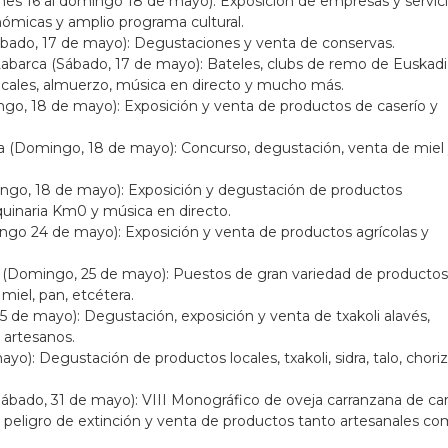
nes 16 al domingo 18 de mayo): Exposición de empresas y servic
nómicas y amplio programa cultural.
bado, 17 de mayo): Degustaciones y venta de conservas.
Labarca (Sábado, 17 de mayo): Bateles, clubs de remo de Euskadi
locales, almuerzo, música en directo y mucho más.
ngo, 18 de mayo): Exposición y venta de productos de caserío y
a (Domingo, 18 de mayo): Concurso, degustación, venta de miel
ingo, 18 de mayo): Exposición y degustación de productos
quinaria Km0 y música en directo.
ngo 24 de mayo): Exposición y venta de productos agrícolas y
ra (Domingo, 25 de mayo): Puestos de gran variedad de productos
, miel, pan, etcétera.
5 de mayo): Degustación, exposición y venta de txakoli alavés,
 artesanos.
yo): Degustación de productos locales, txakoli, sidra, talo, choriz
(Sábado, 31 de mayo): VIII Monográfico de oveja carranzana de ca
n peligro de extinción y venta de productos tanto artesanales c