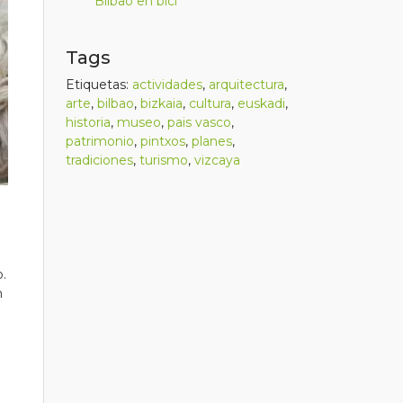
Bilbao en bici
Tags
Etiquetas:
actividades
,
arquitectura
,
arte
,
bilbao
,
bizkaia
,
cultura
,
euskadi
,
historia
,
museo
,
pais vasco
,
patrimonio
,
pintxos
,
planes
,
tradiciones
,
turismo
,
vizcaya
o.
n