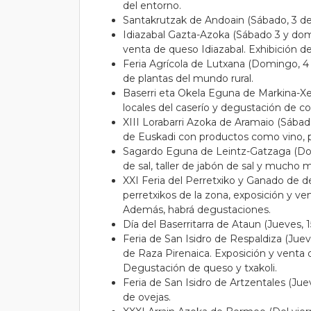
del entorno.
Santakrutzak de Andoain (Sábado, 3 de
Idiazabal Gazta-Azoka (Sábado 3 y dom
venta de queso Idiazabal. Exhibición 
Feria Agrícola de Lutxana (Domingo, 4
de plantas del mundo rural.
Baserri eta Okela Eguna de Markina-X
locales del caserío y degustación de c
XIII Lorabarri Azoka de Aramaio (Sábad
de Euskadi con productos como vino, 
Sagardo Eguna de Leintz-Gatzaga (Domi
de sal, taller de jabón de sal y mucho 
XXI Feria del Perretxiko y Ganado de 
perretxikos de la zona, exposición y v
Además, habrá degustaciones.
Día del Baserritarra de Ataun (Jueves, 
Feria de San Isidro de Respaldiza (Ju
de Raza Pirenaica. Exposición y venta 
Degustación de queso y txakoli.
Feria de San Isidro de Artzentales (Jue
de ovejas.