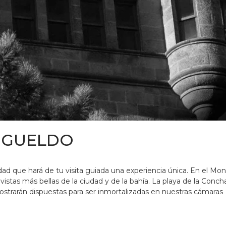
 IGUELDO
d que hará de tu visita guiada una experiencia única. En el Mo
vistas más bellas de la ciudad y de la bahía. La playa de la Conch
 mostrarán dispuestas para ser inmortalizadas en nuestras cámaras