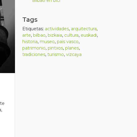
Bilbao en bici
Tags
Etiquetas:
actividades
,
arquitectura
,
arte
,
bilbao
,
bizkaia
,
cultura
,
euskadi
,
historia
,
museo
,
pais vasco
,
patrimonio
,
pintxos
,
planes
,
tradiciones
,
turismo
,
vizcaya
nte
a,