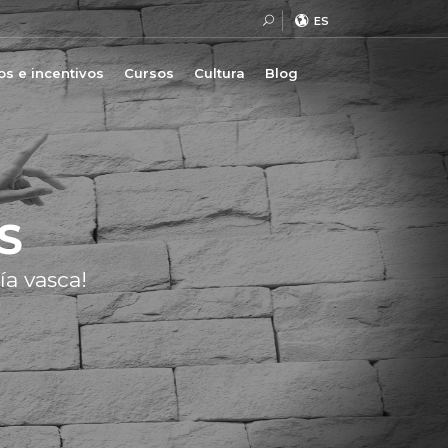
ES
s e incentivos
Cursos
Cultura
Blog
S
ía vasca!