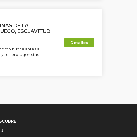
UNAS DE LA
JUEGO, ESCLAVITUD
Detalles
 como nunca antes a
 y sus protagonistas.
SCUBRE
og