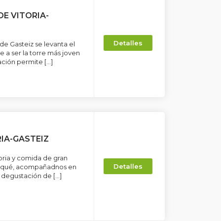
DE VITORIA-
Detalles
 de Gasteiz se levanta el
 a ser la torre más joven
ación permite […]
IA-GASTEIZ
toria y comida de gran
Detalles
or qué, acompañadnos en
n degustación de […]