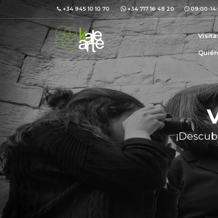
+34 945 10 10 70
+34 717 16 48 20
09:00-14:
Visit
Quié
¡Descubr