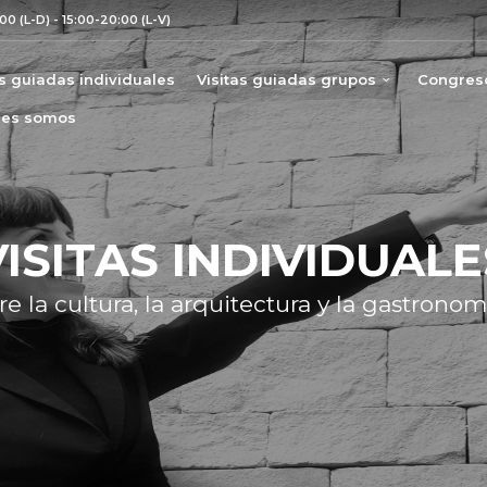
00 (L-D) - 15:00-20:00 (L-V)
as guiadas individuales
Visitas guiadas grupos
Congreso
nes somos
VISITAS INDIVIDUALE
e la cultura, la arquitectura y la gastronom