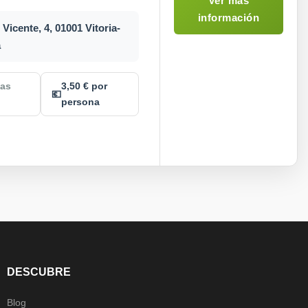
Ver más
información
Vicente, 4, 01001 Vitoria-
a
nas
3,50 € por
💶
persona
DESCUBRE
Blog