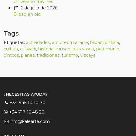
Un verano treviñés
6 de julio de 2026
Bilbao en bici
Tags
Etiquetas:
actividades
,
arquitectura
,
arte
,
bilbao
,
bizkaia
,
cultura
,
euskadi
,
historia
,
museo
,
pais vasco
,
patrimonio
,
pintxos
,
planes
,
tradiciones
,
turismo
,
vizcaya
¿NECESITAS AYUDA?
+34 945 10 10 70
+34 717 16 48 20
info@kalearte.com