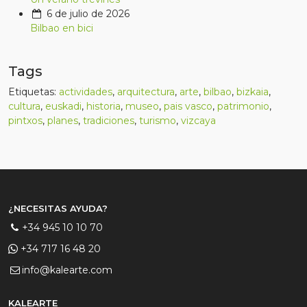
6 de julio de 2026
Bilbao en bici
Tags
Etiquetas:
actividades
,
arquitectura
,
arte
,
bilbao
,
bizkaia
,
cultura
,
euskadi
,
historia
,
museo
,
pais vasco
,
patrimonio
,
pintxos
,
planes
,
tradiciones
,
turismo
,
vizcaya
¿NECESITAS AYUDA?
+34 945 10 10 70
+34 717 16 48 20
info@kalearte.com
KALEARTE