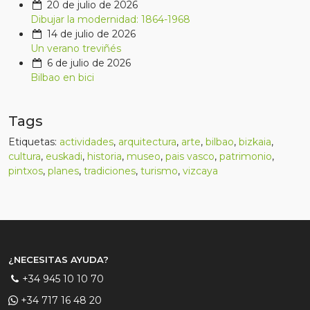
20 de julio de 2026
Dibujar la modernidad: 1864-1968
14 de julio de 2026
Un verano treviñés
6 de julio de 2026
Bilbao en bici
Tags
Etiquetas:
actividades
,
arquitectura
,
arte
,
bilbao
,
bizkaia
,
cultura
,
euskadi
,
historia
,
museo
,
pais vasco
,
patrimonio
,
pintxos
,
planes
,
tradiciones
,
turismo
,
vizcaya
¿NECESITAS AYUDA?
+34 945 10 10 70
+34 717 16 48 20